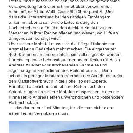
Reifen- und Autoservice zeigen, dass wir eine gemeinsame
Verantwortung für Sicherheit im Straßenverkehr ernst
nehmen“, so Alfred Wolff, Geschäftsführer point S. „Und
damit die Unterstützung bei den richtigen Empfängern
ankommt, überlassen wir die Entscheidung den
Fachbetrieben vor Ort, die den direkten Kontakt zu den
Menschen in ihrer Region pflegen und wissen, wo Hilfe an
dringendsten benötigt wird“.
Über sichere Mobilität muss sich die Pflege Diakonie nun
erstmal keine Gedanken mehr machen. Die eingesparten
400,-€ können an anderer Stelle sinnvoll eingesetzt werden.
Für eine optimale Lebensdauer der neuen Reifen rät Heiko
Andreas zu einer vorausschauenden Fahrweise und
regelmäßigem kontrollieren des Reifendruckes. „ Denn
schon ein geringer Minderdruck erhöht den Abrieb und treibt
den Kraftstoffverbrauch in die Höhe“ so der Experte.
Für alle, die unsicher sind, ob ihre Reifen noch den
Anforderungen an sichere Mobilität entsprechen, bietet die
Firma Heiko Andreas einen unverbindlichen und kostenlosen
Reifencheck an.
…. das dauert nur fünf Minuten, für die man nicht extra
einen Termin vereinbaren muss.